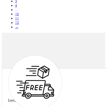
3
4
…
10
11
12
→
Livraison offerte