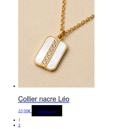
Collier nacre Léo
35,00
€
Lire la suite
1
2