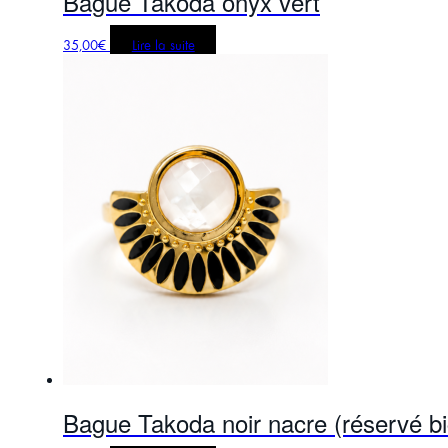
Bague Takoda onyx vert
35,00
€
Lire la suite
Bague Takoda noir nacre (réservé bi