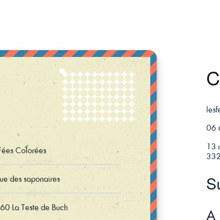
C
les
06 
13 
Fées Colorées
332
S
ue des saponaires
60 La Teste de Buch
A 