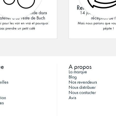
 & Collect
Retours
rez votre commande dans
14 jours pour change
atelier à La Teste de Buch
réception de l
i pour les voir en vrai et pourquoi
Mais nous parions que vou
pas prendre un petit café
pépite !
ue
A propos
La marque
Blog
illes
Nos revendeurs
Nous distribuer
Nous contacter
tion
Avis
es