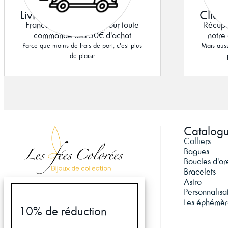
Livraison offerte
Click
France métropolitaine pour toute
Récupé
commande dès 50€ d'achat
notre 
Parce que moins de frais de port, c'est plus
Mais auss
de plaisir
Catalog
Colliers
Bagues
Boucles d'ore
Bracelets
Astro
Personnalisa
Les éphémèr
10% de réduction