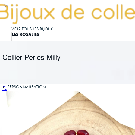
Passer au contenu principal
VOIR TOUS LES BIJOUX
LES ROSALIES
Collier Perles Milly
PERSONNALISATION
🔍
LES
ÉPHÉMÈRES
LA MARQUE
MON
COMPTE
PANIER
0
Votre
panier