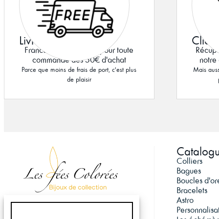
Livraison offerte
Click
France métropolitaine pour toute
Récupé
commande dès 50€ d'achat
notre 
Parce que moins de frais de port, c'est plus
Mais auss
de plaisir
Catalog
Colliers
Bagues
Boucles d'ore
Bracelets
Astro
Personnalisa