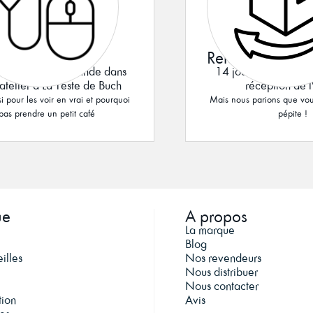
 & Collect
Retours
rez votre commande dans
14 jours pour change
atelier à La Teste de Buch
réception de l
i pour les voir en vrai et pourquoi
Mais nous parions que vou
pas prendre un petit café
pépite !
ue
A propos
La marque
Blog
illes
Nos revendeurs
Nous distribuer
Nous contacter
tion
Avis